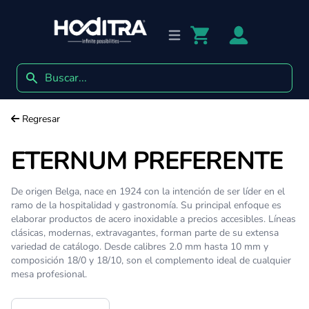
Open main menu
Search icon
Regresar
ETERNUM PREFERENTE
De origen Belga, nace en 1924 con la intención de ser líder en el
ramo de la hospitalidad y gastronomía. Su principal enfoque es
elaborar productos de acero inoxidable a precios accesibles. Líneas
clásicas, modernas, extravagantes, forman parte de su extensa
variedad de catálogo. Desde calibres 2.0 mm hasta 10 mm y
composición 18/0 y 18/10, son el complemento ideal de cualquier
mesa profesional.